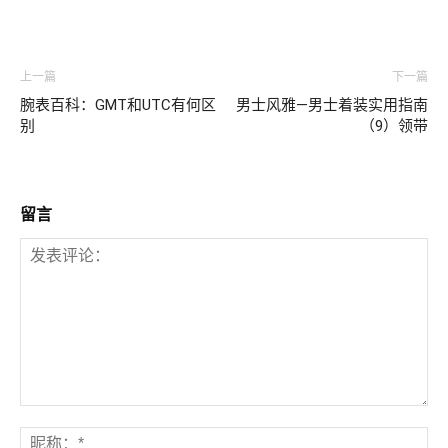
上一篇
下一篇
腕表百科：GMT和UTC有何区
男士风雅—男士着装实用指南
别
（9）领带
留言