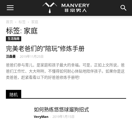
首页
标签
家庭
标签: 家庭
生活指南
完美老爸们的“陪玩”修炼手册
汉森曼
-
2019年11月25日
爸爸们参与育儿，是家庭和孩子最大的幸福。可是，正如上文所说，爸
爸们工作忙、大大咧咧，不懂得如何耐心体贴地陪伴孩子。如果你是这
类爸爸，赶紧看看以下的好爸爸修炼手册吧!
随机
如何熟练悠悠球遛狗招式
VeryMan
-
2019年1月15日