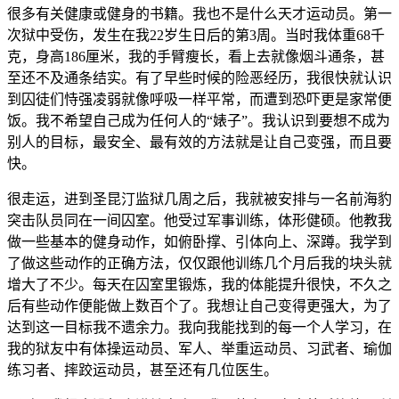
很多有关健康或健身的书籍。我也不是什么天才运动员。第一
次狱中受伤，发生在我22岁生日后的第3周。当时我体重68千
克，身高186厘米，我的手臂瘦长，看上去就像烟斗通条，甚
至还不及通条结实。有了早些时候的险恶经历，我很快就认识
到囚徒们恃强凌弱就像呼吸一样平常，而遭到恐吓更是家常便
饭。我不希望自己成为任何人的“婊子”。我认识到要想不成为
别人的目标，最安全、最有效的方法就是让自己变强，而且要
快。
很走运，进到圣昆汀监狱几周之后，我就被安排与一名前海豹
突击队员同在一间囚室。他受过军事训练，体形健硕。他教我
做一些基本的健身动作，如俯卧撑、引体向上、深蹲。我学到
了做这些动作的正确方法，仅仅跟他训练几个月后我的块头就
增大了不少。每天在囚室里锻炼，我的体能提升很快，不久之
后有些动作便能做上数百个了。我想让自己变得更强大，为了
达到这一目标我不遗余力。我向我能找到的每一个人学习，在
我的狱友中有体操运动员、军人、举重运动员、习武者、瑜伽
练习者、摔跤运动员，甚至还有几位医生。