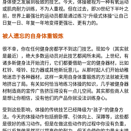
身体使之发展到极致的技艺。今天，体操被视为一种有氧运动
或肌肉耐力训练，不为人重视。但在过去，即20世纪下半叶之
前，世界上最强壮的运动员都是通过练习“升级式体操”让自己
日复一日、年复一年地变得更强壮、更有力的。
被人遗忘的自身体重锻炼
很不幸，你在任何健身房都学不到这门技艺。现如今（其实就
是最近），绝大多数运动员对此技艺都闻所未闻。上世纪，有
诸多新健身法开始流行，它们都要借助一定的健身器材，比如
杠铃、哑铃、拉力器或其他新玩意儿。从那时起人们开始幼稚
地迷恋于各种器材，这样一来用自身体重锻炼的方法就被无情
地挤出了局。有关如何恰当地练习体操的知识，几乎被健身器
材制造商的宣传广告挤压得没有一点儿空间。其实那些商人就
是想让你相信，没有他们的产品你就没法训练身心。
受到这些影响，体操的传统技艺已经降级为“孩子”的健身方
法。今天的体操动作包括俯卧撑、引体向上、深蹲等，这些都
是很好的练习动作。但是在做这些动作的过程中你没有负重，
所以反复做虽然可以提高你的耐力，但不会使你的力量大大增