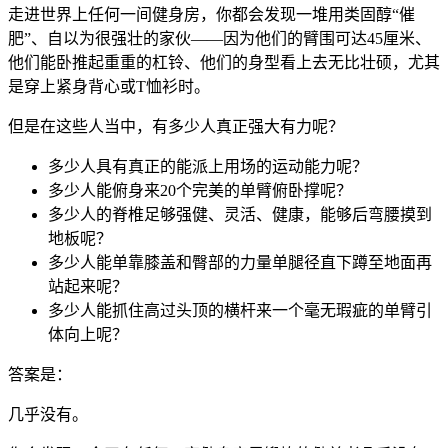
走进世界上任何一间健身房，你都会发现一堆用类固醇“催
肥”、自以为很强壮的家伙——因为他们的臂围可达45厘米、
他们能卧推起重重的杠铃、他们的身型看上去无比壮硕，尤其
是穿上紧身背心或T恤衫时。
但是在这些人当中，有多少人真正强大有力呢？
多少人具有真正的能派上用场的运动能力呢？
多少人能俯身来20个完美的单臂俯卧撑呢？
多少人的脊椎足够强健、灵活、健康，能够后弯腰摸到
地板呢？
多少人能单靠膝盖和臀部的力量单腿径直下蹲至地面再
站起来呢？
多少人能抓住高过头顶的横杆来一个毫无瑕疵的单臂引
体向上呢？
答案是：
几乎没有。