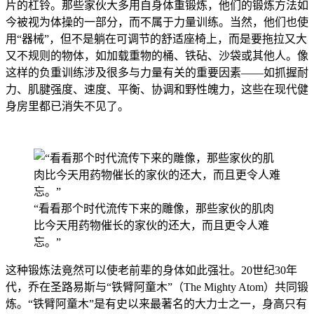
片的杠铃。那些家伙大多用自身体重锻炼，他们的锻炼方法如
今被视为体操的一部分，而不属于力量训练。当然，他们也使
用“器械”，但不是躺在可调节的舒适座椅上，而是要拖拉又大
又不规则的物体，如加载重物的桶、铁砧、沙袋或其他人。像
这样的负重训练涉及很多与力量有关的重要因素——如抓握耐
力、肌腱强度、速度、平衡、协调和野性魄力，这些在现代健
身房里都已消失不见了。
“看看那个时代流传下来的雕像，那些家伙的肌肉
比今天用药物催长的家伙的还大，而且更令人难
忘。”
这种锻炼法竟然可以使老前辈的身体如此强壮。20世纪30年
代，乔在圣路易斯与“铁臂阿童木”（The Mighty Atom）共同锻
炼。“铁臂阿童木”是有史以来最著名的大力士之一，身高只有