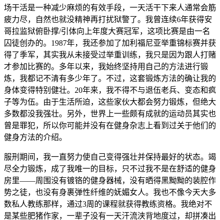
场干活是一种减少麻烦的有效手段，一天活干下来人通常会筋
疲力尽，自然也就没精神再打扰狱警了。我曾连续6年获得安
哥拉监狱俯卧撑/引体向上年度大赛冠军，这项比赛是由一名
囚徒创办的。1987年，我还参加了加利福尼亚举重锦标赛并获
得了季军，其实我从未接受过举重训练，我只是因为跟人打赌
才参加比赛的。多年以来，我始终坚持用自己的方法进行锻
炼，我都记不清有多少年了。不过，这套锻炼方法的确让我的
身体变得特别健壮。20年来，我不得不与退伍老兵、变态和疯
子等为伍。由于生活所迫，这些家伙大都会努力锻炼，但绝大
多数都没我强壮。另外，世界上一些颇有成就的运动员其实也
曾是罪犯，所以你可能并没有在健身杂志上看到过关于他们的
健身方法的介绍。
服刑期间，我一直努力使自己变得强壮并保持最好的状态。竭
尽全力锻炼，成了我唯一的目标，只不过我不是在舒适的健身
房里——周围没有镀铬的健身器械，没有晒得黑黝黝的装腔作
势之徒，也没有身裹弹性纤维的妩媚女人。我也不像今天大多
数私人教练那样，通过3周的课程就获得教练资格。我绝对不
是某些肥猪作家，一辈子没有一天汗流浃背地度过，却拼凑出