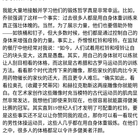
我能大量地接触并学习他们的锻炼哲学真是非常幸运。比如，
乔就强调了这样一个事实：过去很多人都是用自身体重训练来
真正强壮体魄的。当然，为了展示力量，他们也要借助外物
——如铁桶和钉子，但大多数时候，他们都是通过控制自己的
身体来增强自身的力量。事实上，乔憎恨杠铃和哑铃。在监狱
的餐厅中他经常对我说：“如今，人们试着用杠铃和哑铃让自
己的块头变大，这真是愚蠢。其实，用自己的身体就可以练就
让人刮目相看的体格，而这就是古希腊和古罗马运动员的训练
方法。看看那个时代流传下来的雕像，那些家伙的肌肉比今天
用药物催长的家伙的还大，而且更令人难忘。”确实如此，看
看拉奥孔（收藏于梵蒂冈）和赫拉克勒斯这两座雕像你就能明
白。在艺术家创作这些雕像时充当模特的古代运动员的肌肉显
然非常发达，我想他们即使来到现在，也很容易就能赢得健美
比赛的冠军。其实直到19世纪人们才发明了可配重的杠铃。要
是这些事实还不足以让你赞同我的观点，那你可以看一看现代
的男性体操运动员，这些人几乎都在用自身体重锻炼。在他们
之中，很多人的体格都足以令许多健美者汗颜。