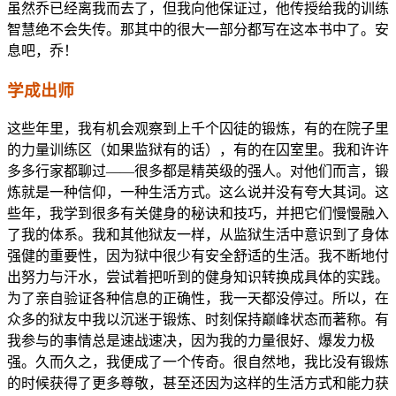
虽然乔已经离我而去了，但我向他保证过，他传授给我的训练
智慧绝不会失传。那其中的很大一部分都写在这本书中了。安
息吧，乔！
学成出师
这些年里，我有机会观察到上千个囚徒的锻炼，有的在院子里
的力量训练区（如果监狱有的话），有的在囚室里。我和许许
多多行家都聊过——很多都是精英级的强人。对他们而言，锻
炼就是一种信仰，一种生活方式。这么说并没有夸大其词。这
些年，我学到很多有关健身的秘诀和技巧，并把它们慢慢融入
了我的体系。我和其他狱友一样，从监狱生活中意识到了身体
强健的重要性，因为狱中很少有安全舒适的生活。我不断地付
出努力与汗水，尝试着把听到的健身知识转换成具体的实践。
为了亲自验证各种信息的正确性，我一天都没停过。所以，在
众多的狱友中我以沉迷于锻炼、时刻保持巅峰状态而著称。有
我参与的事情总是速战速决，因为我的力量很好、爆发力极
强。久而久之，我便成了一个传奇。很自然地，我比没有锻炼
的时候获得了更多尊敬，甚至还因为这样的生活方式和能力获