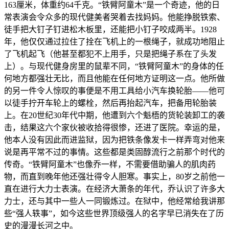
163厘米，体重约64千克。“铁臂阿童木”是一个奇迹，他的日
常表演会令众多的现代健美者哭着去找妈妈。他能挣脱铁索、
徒手把大钉子钉进松木板里，还能把小钉子咬成两半。1928
年，他仅仅通过拉住了拴在飞机上的一根绳子，就成功地阻止
了飞机起飞（他甚至都犯不上用手，只是把绳子系在了头发
上）。与现代健身房里的鼠辈不同，“铁臂阿童木”的身体的任
何地方都强壮无比，而且他能在任何地方证明这一点。他所做
的另一件令人惊叹的事便是不用工具给小汽车换轮胎——他可
以徒手拧开车轮上的螺栓，然后再抬起汽车，把备用轮胎装
上。在20世纪30年代中期，他遭到六个魁梧的货轮装卸工的袭
击，结果这六个家伙被收拾得很惨，还进了医院。幸运的是，
他本人没有因此而进监狱，因为把铁条像发卡一样弄弯对他来
说是再平常不过的事情。这些都是类固醇流行之前那个时代的
传奇。“铁臂阿童木”也像乔一样，不需要借助骗人的肌肉药
物，而直到晚年他还强壮得令人胆寒。事实上，80岁之前他一
直在进行大力士表演。在经济大萧条的年代，乔认识了许多大
力士，还与其中一些人一同锻炼过。在狱中，他经常给我讲那
些“强人轶事”，如今这些世界顶级强人的名字早已消失在了历
史的漫漫长河之中。