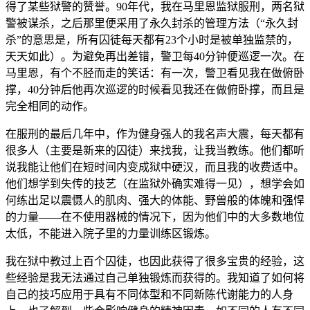
得了某些狱警的赞誉。90年代，我在马里恩监狱服刑，两名狱
警被谋杀，之后那里便采用了永久封杀的管理方法（“永久封
杀”的意思是，所有囚徒每天都有23个小时是被单独监禁的，
天天如此）。为避免再出差错，警卫每40分钟便巡逻一次。在
马里恩，有个不胫而走的笑话：有一次，警卫看见我在做俯卧
撑，40分钟后他再次巡逻的时候看见我还在做俯卧撑，而且是
完全相同的动作。
在服刑的最后几年中，作为健身强人的我名声大震，每天都有
很多人（主要是新来的囚徒）来找我，让我当教练。他们都听
说我能让他们在短时间内变成狱中硬汉，而且我的收费适中。
他们想学到失传的技艺（在监狱外确实难得一见），想学会如
何练出足以震慑人的肌肉、强大的体能、野兽般的体魄和强悍
的力量——在不使用器械的情况下，因为他们中的大多数地位
太低，不能进入院子里的力量训练区锻炼。
我在狱中教过上百个囚徒，也因此获得了很多宝贵的经验，这
些经验是我无法通过自己单独锻炼而获得的。我知道了如何将
自己的技巧应用于具有不同体型和不同新陈代谢能力的人身