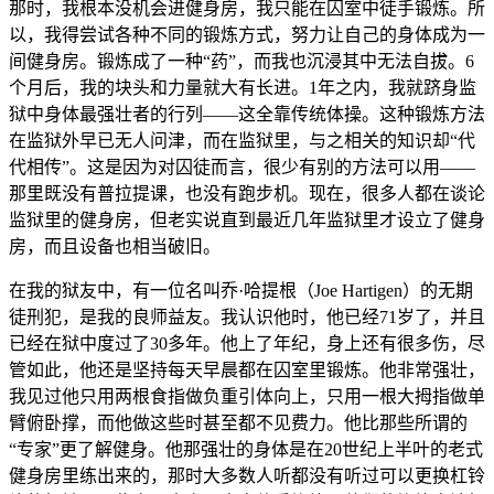
那时，我根本没机会进健身房，我只能在囚室中徒手锻炼。所
以，我得尝试各种不同的锻炼方式，努力让自己的身体成为一
间健身房。锻炼成了一种“药”，而我也沉浸其中无法自拔。6
个月后，我的块头和力量就大有长进。1年之内，我就跻身监
狱中身体最强壮者的行列——这全靠传统体操。这种锻炼方法
在监狱外早已无人问津，而在监狱里，与之相关的知识却“代
代相传”。这是因为对囚徒而言，很少有别的方法可以用——
那里既没有普拉提课，也没有跑步机。现在，很多人都在谈论
监狱里的健身房，但老实说直到最近几年监狱里才设立了健身
房，而且设备也相当破旧。
在我的狱友中，有一位名叫乔·哈提根（Joe Hartigen）的无期
徒刑犯，是我的良师益友。我认识他时，他已经71岁了，并且
已经在狱中度过了30多年。他上了年纪，身上还有很多伤，尽
管如此，他还是坚持每天早晨都在囚室里锻炼。他非常强壮，
我见过他只用两根食指做负重引体向上，只用一根大拇指做单
臂俯卧撑，而他做这些时甚至都不见费力。他比那些所谓的
“专家”更了解健身。他那强壮的身体是在20世纪上半叶的老式
健身房里练出来的，那时大多数人听都没有听过可以更换杠铃