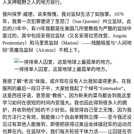
人关押粗野之人的地方就行。
我叫保罗·威德，说来惭愧，我对监狱生活了如指掌。1979
年，我第一次犯罪便进了圣昆汀（San Quentin）州立监狱，此
后的23年中，有19年我都是在美国几所管教极为严酷的监狱中
度过的，其中包括安哥拉监狱（又名安哥拉劳改营，Angola
Penitentiary）和马里恩监狱（Marion）——残酷程度与“人间地
狱”恶魔岛监狱（Alcatraz）不相上下。
一排排单人囚室，这是地球上最孤单的地方。
我很了解“老派”体操，或许现在没有人比我知道得更多。在我
服刑的最后一段日子中，大家给我起了个绰号“Entrenador”，
这是西班牙语，意思是“教练”，因为新来的菜鸟都会到我这里
学习如何在很短的时间内变强大。我也因此得到很多人的拥
护，并收到他们给的不少好处。我觉得自己受之无愧，因为我
的方法行之有效，我能做12个自由单臂倒立撑——至今我还没
见过有其他人能做到，即使把获得过奥运会体操冠军的运动员
也算在内。在监狱中，我们每天轮班干体力活——让囚徒在农