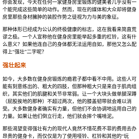
你会发现，今天在任何一家健身房里锻炼的健美者几乎没有一
个能完成这些简单的动作。然而，现在的媒体和大众却将健身
房里那些身材臃肿的装腔作势之徒视为力与美的象征。
那种体形已经成为公认的终极健康的标志，这在我看来简直荒
谬之极。一个人宣称他在健身房里能举起多重的杠铃，这有什
么意义？如果他连自己的身体都无法运用自如，那他又怎么配
得上“强壮”二字呢？
强壮起来
如今，大多数在健身房锻炼的瘾君子都中看不中用。这些人可
能有刻意练出的、粗大的四肢，但那种粗大只是来自于肌肉组
织，其实他们的肌腱和关节非常弱。让一个大块头做单腿深蹲
（屁股挨地的那种）不超过两次，他的膝盖韧带就会难以消
受。大多数健身者确实有力量，但他们不会协调地运用自己的
力量。如果让他们倒立行走，他们就会摔个嘴啃泥。
那些渴望变得强壮有力的现代人竟然不惜花费不菲的费用去办
昂贵的健身卡，而仅仅是为了使用哑铃、杠铃和其他的“玩