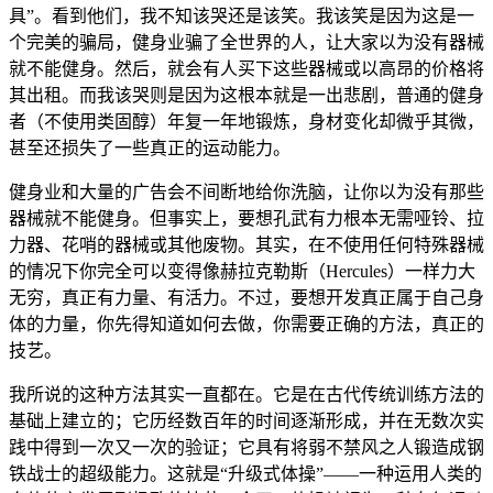
具”。看到他们，我不知该哭还是该笑。我该笑是因为这是一
个完美的骗局，健身业骗了全世界的人，让大家以为没有器械
就不能健身。然后，就会有人买下这些器械或以高昂的价格将
其出租。而我该哭则是因为这根本就是一出悲剧，普通的健身
者（不使用类固醇）年复一年地锻炼，身材变化却微乎其微，
甚至还损失了一些真正的运动能力。
健身业和大量的广告会不间断地给你洗脑，让你以为没有那些
器械就不能健身。但事实上，要想孔武有力根本无需哑铃、拉
力器、花哨的器械或其他废物。其实，在不使用任何特殊器械
的情况下你完全可以变得像赫拉克勒斯（Hercules）一样力大
无穷，真正有力量、有活力。不过，要想开发真正属于自己身
体的力量，你先得知道如何去做，你需要正确的方法，真正的
技艺。
我所说的这种方法其实一直都在。它是在古代传统训练方法的
基础上建立的；它历经数百年的时间逐渐形成，并在无数次实
践中得到一次又一次的验证；它具有将弱不禁风之人锻造成钢
铁战士的超级能力。这就是“升级式体操”——一种运用人类的