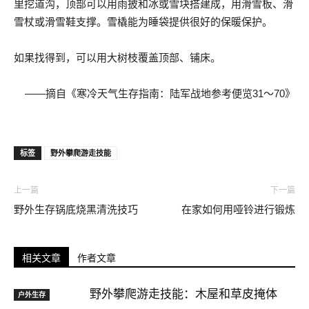
里挖道沟，顶部可以用雨披和冰或雪块搭建成，用滑雪板、滑
雪杖或滑雪鞋支撑。雪橇能为睡袋提供很好的保暖保护。
如果找得到，可以用大树枝覆盖顶部、铺床。
——摘自《寒冷天气生存指南：陆军战地参考便览31～70》
标签
野外攀爬游走技能
上一篇
下一篇
野外生存锅底烧黑清洗技巧
在家如何用哑铃进行锻炼
相关文章
作者文章
野外攀爬游走技能：木屋和草皮掩体
户外生存