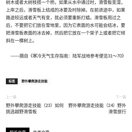
树木或者大树枝搭一个桥。如果从水中通过时，滑雪板变湿，
上岸之后，滑雪板上结成的冰要及时除掉。在前进途中，如果
路途较远或者天气有变，就必须要重新打蜡。滑雪板用过之
后，不要把它们放在雪地里，因为它表面的水可能会结冰，要
把滑雪板表面的冰去掉，然后把它放在一个架子上或者把它倾
斜在一棵树上。
——摘自《寒冷天气生存指南：陆军战地参考便览31～70》
标签
野外攀爬游走技能
上一篇
下一篇
野外攀爬游走技能（23）如何
野外攀爬游走技能（24）野外
挑选越野滑雪板
滑雪旅行