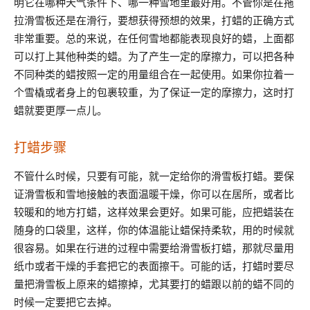
明它在哪种天气条件下、哪一种雪地里最好用。不管你是在拖
拉滑雪板还是在滑行，要想获得预想的效果，打蜡的正确方式
非常重要。总的来说，在任何雪地都能表现良好的蜡，上面都
可以打上其他种类的蜡。为了产生一定的摩擦力，可以把各种
不同种类的蜡按照一定的用量组合在一起使用。如果你拉着一
个雪橇或者身上的包裹较重，为了保证一定的摩擦力，这时打
蜡就要更厚一点儿。
打蜡步骤
不管什么时候，只要有可能，就一定给你的滑雪板打蜡。要保
证滑雪板和雪地接触的表面温暖干燥，你可以在居所，或者比
较暖和的地方打蜡，这样效果会更好。如果可能，应把蜡装在
随身的口袋里，这样，你的体温能让蜡保持柔软，用的时候就
很容易。如果在行进的过程中需要给滑雪板打蜡，那就尽量用
纸巾或者干燥的手套把它的表面擦干。可能的话，打蜡时要尽
量把滑雪板上原来的蜡擦掉，尤其要打的蜡跟以前的蜡不同的
时候一定要把它去掉。