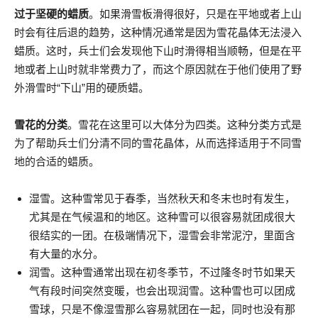
过于坚硬的蜡质
。如果滑雪板滑得很好，只是在平地或者上山
时会有往后退的趋势，这种情况通常是因为雪花晶体无法浸入
蜡质。这时，兵士们会发现他下山时滑得相当顺畅，但是在平
地或者上山时就非常费力了，而这个原因就在于他们使用了野
外滑雪时“下山”用的硬质蜡。
雪花的分类
。雪花在这里可以大体分为四类。这种分类方式是
为了帮助兵士们分清不同的雪花晶体，从而选择适用于不同雪
地的合适的蜡质。
湿雪。这种雪常见于春季，当然秋天和冬末也时有发生，
尤其是在气候温和的地区。这种雪可以很容易就团成很大
很结实的一团。在极端情况下，湿雪会非常泥泞，里面含
有大量的水分。
润雪。这种雪通常出现在初冬季节，不过隆冬时节如果天
气有段时间突然变暖，也会出现润雪。这种雪也可以团成
雪球，只是不像湿雪那么容易就团在一起，同时也没有那