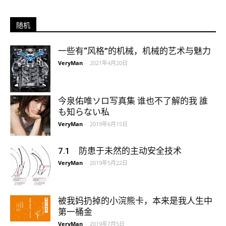
随机
一些有“风格”的机械，机械的艺术与魅力
VeryMan
-
2021年4月20日
今泉佑唯ソロ写真集 谁也不了解的我 誰
も知らない私
VeryMan
-
2019年6月15日
7.1 防患于未然的主动安全技术
VeryMan
-
2019年5月22日
被我妈扔掉的小浣熊卡，本来是我人生中
第一桶金
VeryMan
-
2019年7月5日