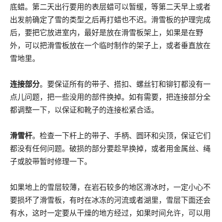
底蜡。第二天出行要用的表层蜡可以暂缓，等第二天早上或者
出发前确定了雪的类型之后再打蜡也不迟。滑雪板的护理完成
后，要把它放进室内，最好是放在滑雪板架上，如果是在野
外，可以把滑雪板放在一个临时制作的架子上，或者垂直放在
雪地里。
连接部分
。要保证所有的带子、搭扣、螺丝钉和铆钉都没有一
点儿问题，把一些没用的部件换掉。如有需要，把连接部分全
都调整一下，以保证和靴子的连接松紧合适。
滑雪杆
。检查一下杆上的带子、手柄、圆环和尖顶，保证它们
都没有任何问题。破损的部分要趁早换掉，或者用金属丝、绳
子或胶带暂时修理一下。
如果地上的雪层较薄，在岩石较多的地区滑冰时，一定小心不
要损坏了滑雪板，有时在冰冻的河流或者湖里，雪层下面还会
有水，这时一定要从干燥的地方经过，如果时间允许，可以用