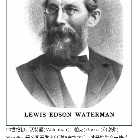
20世纪初，沃特曼( Waterman )、帕克( Parker )和谢弗(
Shaeffer )等公司开发出自动填充笔之后，才开始生产一种带