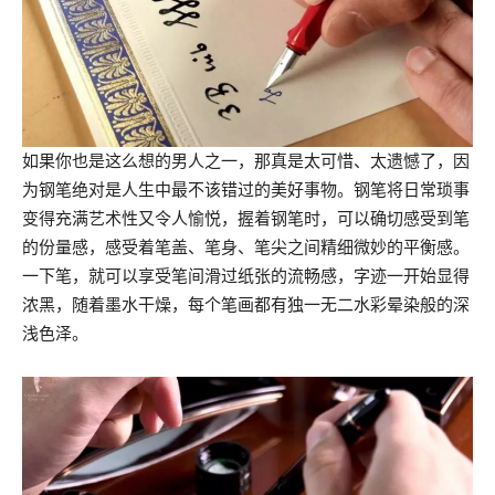
如果你也是这么想的男人之一，那真是太可惜、太遗憾了，因
为钢笔绝对是人生中最不该错过的美好事物。钢笔将日常琐事
变得充满艺术性又令人愉悦，握着钢笔时，可以确切感受到笔
的份量感，感受着笔盖、笔身、笔尖之间精细微妙的平衡感。
一下笔，就可以享受笔间滑过纸张的流畅感，字迹一开始显得
浓黑，随着墨水干燥，每个笔画都有独一无二水彩晕染般的深
浅色泽。