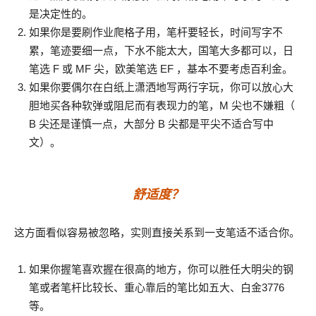
是决定性的。
如果你是要刷作业爬格子用，笔杆要轻长，时间写字不
累，笔迹要细一点，下水不能太大，国笔大多都可以，日
笔选 F 或 MF 尖，欧美笔选 EF ，基本不要考虑百利金。
如果你要偶尔在白纸上潇洒地写两行字玩，你可以放心大
胆地买各种软弹或阻尼而有表现力的笔，M 尖也不嫌粗（
B 尖还是谨慎一点，大部分 B 尖都是平尖不适合写中
文）。
舒适度？
这方面看似容易被忽略，实则直接关系到一支笔适不适合你。
如果你握笔喜欢握在很高的地方，你可以胜任大明尖的钢
笔或者笔杆比较长、重心靠后的笔比如五大、白金3776
等。