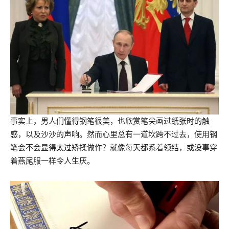
事实上，男人们懂得钢笔很美，也欣赏笔尖画过纸张时的触
感，以及沙沙的声响。然而心里总有一道坎跨不过去，使用钢
笔会不会显得太过矫揉做作？就像每天都系着领结，或没事穿
着燕尾服一样令人生厌。