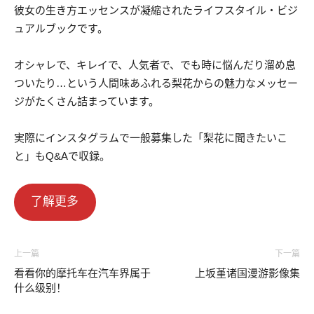
彼女の生き方エッセンスが凝縮されたライフスタイル・ビジ
ュアルブックです。
オシャレで、キレイで、人気者で、でも時に悩んだり溜め息
ついたり…という人間味あふれる梨花からの魅力なメッセー
ジがたくさん詰まっています。
実際にインスタグラムで一般募集した「梨花に聞きたいこ
と」もQ&Aで収録。
了解更多
上一篇
下一篇
看看你的摩托车在汽车界属于
上坂堇诸国漫游影像集
什么级别！